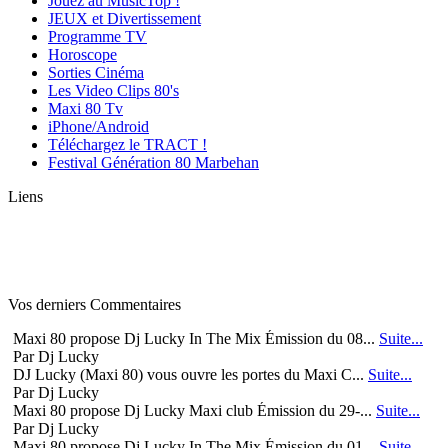
Jouez au MusicTop !
JEUX et Divertissement
Programme TV
Horoscope
Sorties Cinéma
Les Video Clips 80's
Maxi 80 Tv
iPhone/Android
Téléchargez le TRACT !
Festival Génération 80 Marbehan
Liens
Vos derniers Commentaires
Maxi 80 propose Dj Lucky In The Mix Émission du 08...
Suite...
Par Dj Lucky
DJ Lucky (Maxi 80) vous ouvre les portes du Maxi C...
Suite...
Par Dj Lucky
Maxi 80 propose Dj Lucky Maxi club Émission du 29-...
Suite...
Par Dj Lucky
Maxi 80 propose Dj Lucky In The Mix Émission du 01...
Suite...