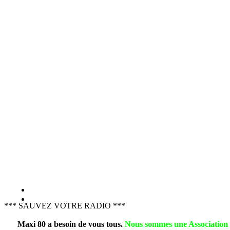
Notre forme juridique nous permet de vous adre
Un simple mail nous indiquant la durée souhaitée de votre campagne, le lien 
Cette offre est va
NOUS POUVONS EGAL
*** SAUVEZ VOTRE RADIO ***
Maxi 80 a besoin de vous tous.
Nous sommes une Association