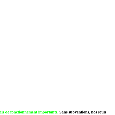
y compris paiement en ligne par Carte Bancaire.
pter) ainsi que le mode de paiement désiré et votre annonce est en place dans
r les particuliers.
E VOS SPOTS AUDIO.
s de fonctionnement importants.
Sans subventions, nos seuls