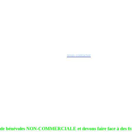
sser une facture. Le paiement peut s'effectuer par tout moyen de votre choix 
pour télécharger votre logo (200x200 de préférence mais nous pouvons nous ada
la journée.
lable aussi bien pour les sociétés, associations et autre personnes morales que pou
EMENT PROPOSER LA CREATION ET LA DIFFUSION SUR MAXI 80 D
Par avance merci pour votre soutien indispensable.
N'hésitez pas à
nous contacter
pour tout renseignement complémentaire.
 de bénévoles NON-COMMERCIALE et devons faire face à des frai