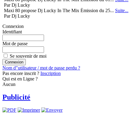
Par Dj Lucky
Maxi 80 propose Dj Lucky In The Mix Émission du 25...
Suite...
Par Dj Lucky
Connexion
Identifiant
Mot de passe
Se souvenir de moi
Nom d"utilisateur / mot de passe perdu ?
Pas encore inscrit ?
Inscription
Qui est en Ligne ?
Aucun
Publicité
Nous vous proposo
Pour une somme extrêmement modique nous vous proposons d'afficher vot
impor