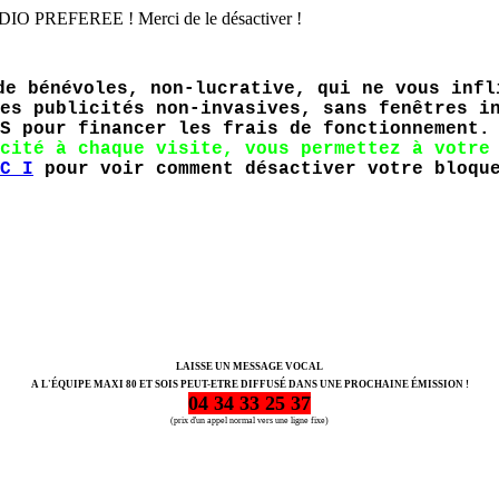
EFEREE ! Merci de le désactiver !
de bénévoles, non-lucrative, qui ne vous infl
es publicités non-invasives, sans fenêtres i
ES pour financer les frais de fonctionnement
cité à chaque visite, vous permettez à votre
C I
pour voir comment désactiver votre bloque
LAISSE UN MESSAGE VOCAL
A L'ÉQUIPE MAXI 80 ET SOIS PEUT-ETRE DIFFUSÉ DANS UNE PROCHAINE ÉMISSION !
04 34 33 25 37
(prix d'un appel normal vers une ligne fixe)