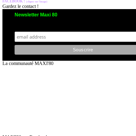
FACEBOOK !
(cliquez sur l'image)
Gardez le contact !
Newsletter Maxi 80
Maxi 80 aimerait garder le contact avec vous. Nous envoyons moins de 5 emails/an
et votre adresse reste strictement confidentielle. Vous pourrez vous désinscrire à tout moment.
La communauté MAXI'80